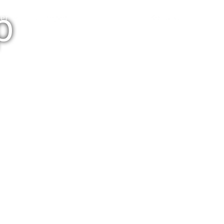
p
er
Vinrejser
Gavekurve
Kontakt