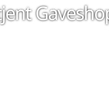
tjent Gavesho
WEBSHOP
Forside
Kælderen
Smagning