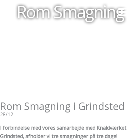
Rom Smagning
Gå
til
indholdet
Rom Smagning i Grindsted
28/12
I forbindelse med vores samarbejde med Knaldværket
Grindsted, afholder vi tre smagninger på tre dage!